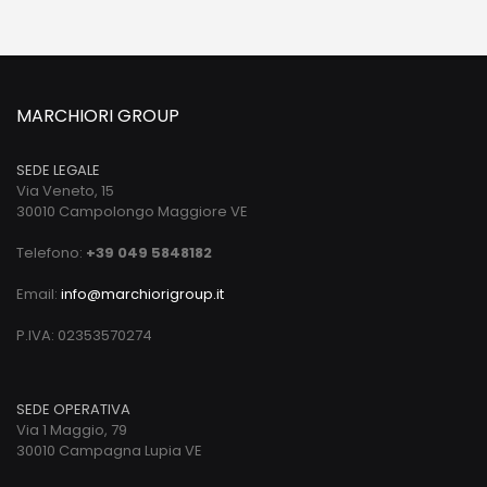
MARCHIORI GROUP
SEDE LEGALE
Via Veneto, 15
30010 Campolongo Maggiore VE
Telefono:
+39 049 5848182
Email:
info@marchiorigroup.it
P.IVA: 02353570274
SEDE OPERATIVA
Via 1 Maggio, 79
30010 Campagna Lupia VE